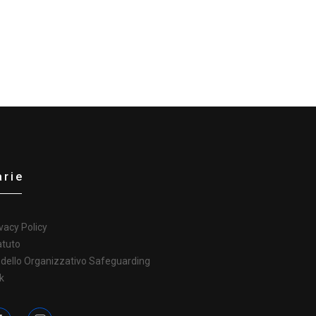
arie
vacy Policy
atuto
dello Organizzativo Safeguarding
k