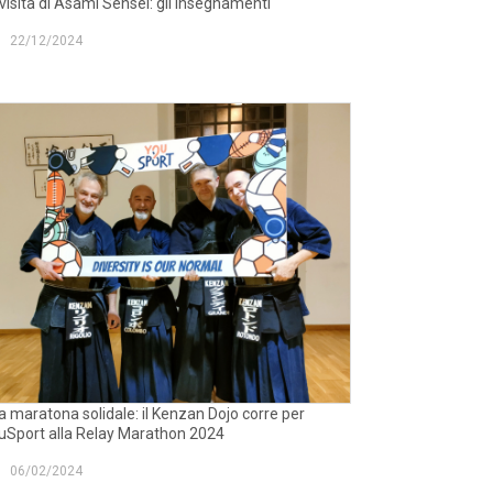
visita di Asami Sensei: gli insegnamenti
22/12/2024
 maratona solidale: il Kenzan Dojo corre per
uSport alla Relay Marathon 2024
06/02/2024