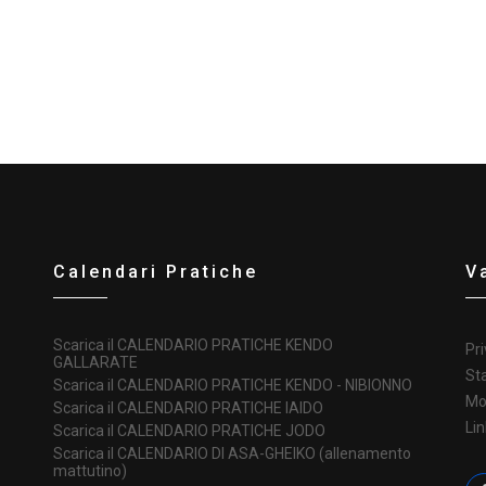
Calendari Pratiche
V
Scarica il CALENDARIO PRATICHE KENDO
Pri
GALLARATE
St
Scarica il CALENDARIO PRATICHE KENDO - NIBIONNO
Mo
Scarica il CALENDARIO PRATICHE IAIDO
Lin
Scarica il CALENDARIO PRATICHE JODO
Scarica il CALENDARIO DI ASA-GHEIKO (allenamento
mattutino)