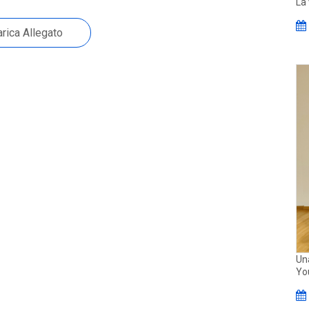
La 
rica Allegato
Una
Yo